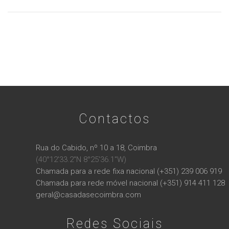
Contactos
Rua do Cabido, nº 10 a 18, Coimbra
(40°12'33.2"N 8°25'36.1"W)
Chamada para a rede fixa nacional (+351) 239 006 919
Chamada para rede móvel nacional (+351) 914 411 128
geral@casadasecoimbra.com
Redes Sociais