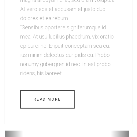
At vero eos et accusam et justo duo
dolores et ea rebum.
“Sensibus oportere signiferumque id
mea. At usu lucilius phaedrum, vix oratio
epicurei ne. Eripuit conceptam sea cu,
ius minim delectus euripidis cu. Probo
nonumy gubergren id nec. In est probo
ridens, his laoreet
READ MORE