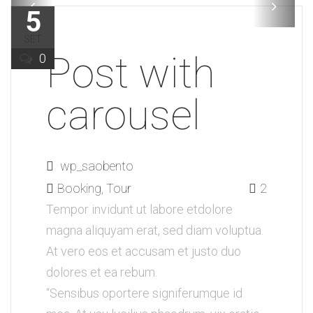
5
SET
Post with
0
carousel
wp_saobento
Booking, Tour
2
Tempor invidunt ut labore etdolore
magna aliquyam erat, sed diam voluptua.
At vero eos et accusam et justo duo
dolores et ea rebum.
“Sensibus oportere signiferumque id