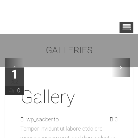
GALLERIES
1
DEZ
Gallery
0
wp_saobento
0
Tempor invidunt ut labore etdolore
magna aliquyam erat, sed diam voluptua.