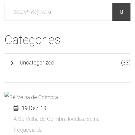
Categories
Uncategorized
(33)
19 Dez '18
A Sé Velha de Coimbra localiza-se na
freguesia da...