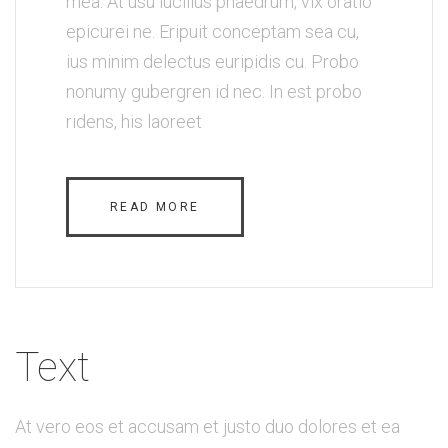
mea. At usu lucilius phaedrum, vix oratio
epicurei ne. Eripuit conceptam sea cu,
ius minim delectus euripidis cu. Probo
nonumy gubergren id nec. In est probo
ridens, his laoreet
READ MORE
Text
At vero eos et accusam et justo duo dolores et ea