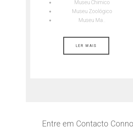
Museu Chimico
la de
Museu Zoológico
oan...
Museu Ma...
LER MAIS
Entre em Contacto Conn