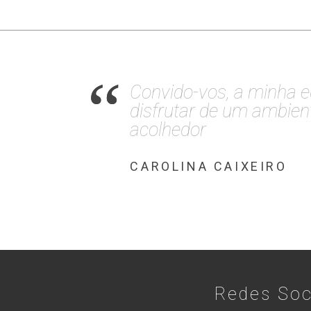
Convido-vos, a minha e
disfrutar de um ambient
acolhedor
CAROLINA CAIXEIRO
Redes Soc