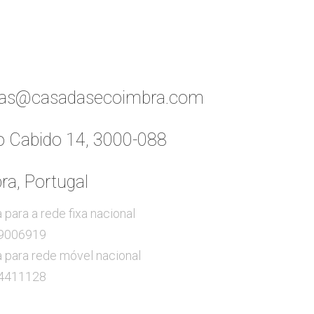
vas@casadasecoimbra.com
o Cabido 14, 3000-088
a, Portugal
para a rede fixa nacional
9006919
para rede móvel nacional
4411128