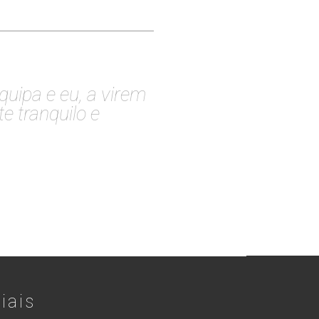
quipa e eu, a virem
e tranquilo e
iais