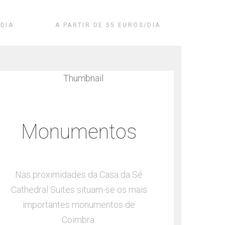
l
Standard
/DIA
A PARTIR DE 55 EUROS/DIA
Monumentos
Nas proximidades da Casa da Sé
A Casa
Cathedral Suites situam-se os mais
se 
importantes monumentos de
Coimbra: