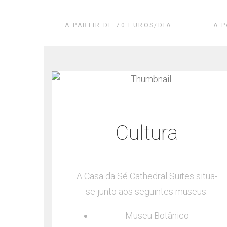
Catedral
A PARTIR DE 70 EUROS/DIA
A P
os
Cultura
da Sé
A Casa da Sé Cathedral Suites situa-
s mais
se junto aos seguintes museus:
 de
Museu Botânico