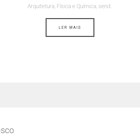
Arquitetura, Física e Química, send...
LER MAIS
osco