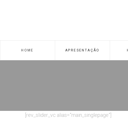
HOME
APRESENTAÇÃO
Suite Vista
S
[rev_slider_vc alias=”main_singlepage”]
Torre, Rio e