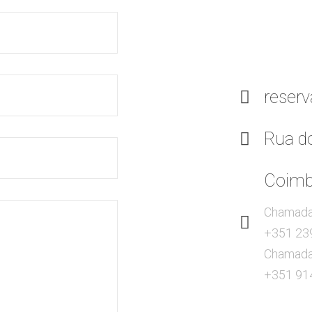
reser
Rua d
Coimbr
Chamada 
+351 23
Chamada 
+351 91