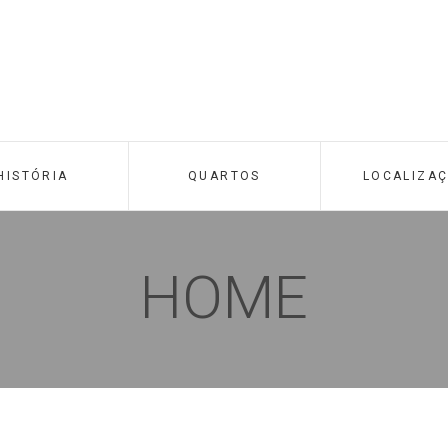
HISTÓRIA
QUARTOS
LOCALIZA
HOME
uite Vista
Suite Jún
Torre e
Vista Torr