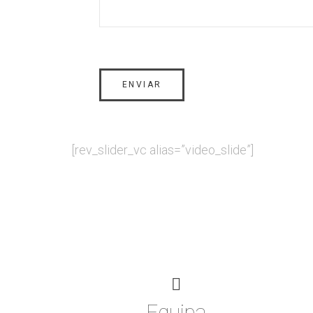
[rev_slider_vc alias=”video_slide”]
S
Equipa